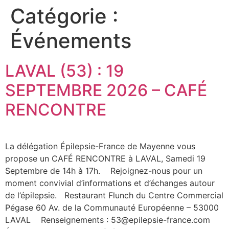
Catégorie :
MENU
Événements
PRÈS DE CHEZ VOUS
L’ÉPILEPSIE ET VOUS
ÉPILEPSIE FRANCE
ESPACE PRESSE
LAVAL (53) : 19
SEPTEMBRE 2026 – CAFÉ
RENCONTRE
La délégation Épilepsie-France de Mayenne vous
propose un CAFÉ RENCONTRE à LAVAL, Samedi 19
Septembre de 14h à 17h. Rejoignez-nous pour un
moment convivial d’informations et d’échanges autour
de l’épilepsie. Restaurant Flunch du Centre Commercial
Pégase 60 Av. de la Communauté Européenne – 53000
LAVAL Renseignements : 53@epilepsie-france.com