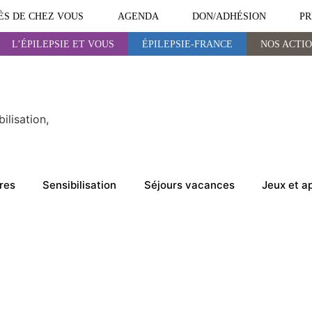
ÈS DE CHEZ VOUS
AGENDA
DON/ADHÉSION
PR
L’ÉPILEPSIE ET VOUS
ÉPILEPSIE-FRANCE
NOS ACTI
ÉPILEPSIE-FRANCE
NOS ACTIONS
ilisation,
res
Sensibilisation
Séjours vacances
Jeux et a