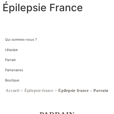
Épilepsie France
MENU
PRÈS DE CHEZ VOUS
L’ÉPILEPSIE ET VOUS
ÉPILEPSIE FRANCE
ESPACE PRESSE
Qui sommes-nous ?
L’équipe
Parrain
Partenaires
Boutique
Accueil
>
Épilepsie-france
>
Épilepsie france – Parrain