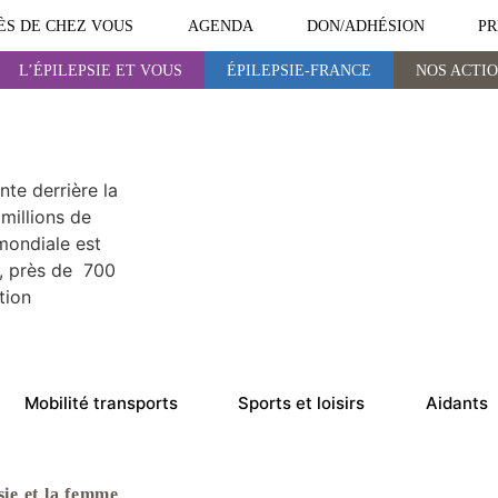
ÈS DE CHEZ VOUS
AGENDA
DON/ADHÉSION
PR
L’ÉPILEPSIE ET VOUS
ÉPILEPSIE-FRANCE
NOS ACTI
ÉPILEPSIE-FRANCE
NOS ACTIONS
te derrière la
millions de
mondiale est
e, près de 700
tion
Mobilité transports
Sports et loisirs
Aidants
psie et la femme