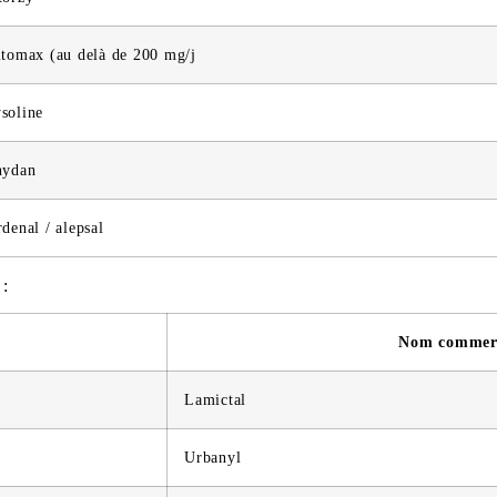
itomax (au delà de 200 mg/j
soline
hydan
rdenal / alepsal
 :
Nom commer
Lamictal
Urbanyl