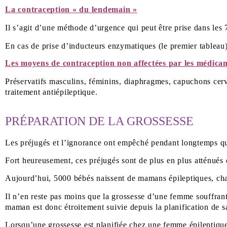
La contraception « du lendemain »
Il s’agit d’une méthode d’urgence qui peut être prise dans les
En cas de prise d’inducteurs enzymatiques (le premier tableau
Les moyens de contraception non affectées par les médicam
Préservatifs masculins, féminins, diaphragmes, capuchons cervi
traitement antiépileptique.
PRÉPARATION DE LA GROSSESSE
Les préjugés et l’ignorance ont empêché pendant longtemps que
Fort heureusement, ces préjugés sont de plus en plus atténués 
Aujourd’hui, 5000 bébés naissent de mamans épileptiques, ch
Il n’en reste pas moins que la grossesse d’une femme souffrant
maman est donc étroitement suivie depuis la planification de 
Lorsqu’une grossesse est planifiée chez une femme épileptique,