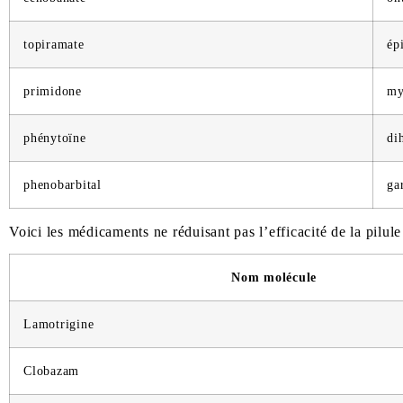
topiramate
ép
primidone
my
phénytoïne
di
phenobarbital
ga
Voici les médicaments ne réduisant pas l’efficacité de la pilule
Nom molécule
Lamotrigine
Clobazam