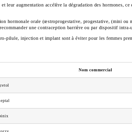
et leur augmentation accélère la dégradation des hormones, ce 
ion hormonale orale (œstroprogestative, progestative, (mini ou 
recommander une contraception barrière ou par dispositif intra-ut
o-pilule, injection et implant sont à éviter pour les femmes pre
Nom commercial
gretol
leptal
binix
torzy