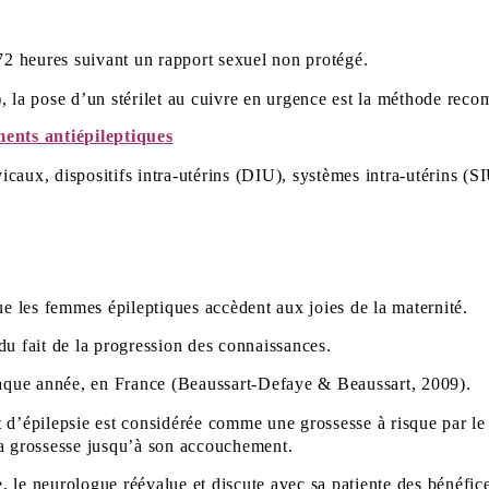
 72 heures suivant un rapport sexuel non protégé.
), la pose d’un stérilet au cuivre en urgence est la méthode rec
ents antiépileptiques
caux, dispositifs intra-utérins (DIU), systèmes intra-utérins (S
 les femmes épileptiques accèdent aux joies de la maternité.
du fait de la progression des connaissances.
aque année, en France (Beaussart-Defaye & Beaussart, 2009).
 d’épilepsie est considérée comme une grossesse à risque par le 
sa grossesse jusqu’à son accouchement.
 le neurologue réévalue et discute avec sa patiente des bénéfice