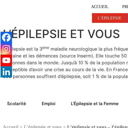
ACCUEIL
PR
L’ÉPILEPSIE
L’ÉPILEPSIE
L’ÉPILEPSIE ET VOUS
L’ÉPILEPSIE ET VOUS
ème
L’épilepsie est la 3
maladie neurologique la plus fréquen
migraine et les démences (source Inserm). Elle touche 50 
personnes dans le monde. Jusqu’à 10 % de la population 
susceptible d’avoir une crise au cours de la vie. En Franc
000 personnes souffrent d’épilepsie, soit 1 % de la popula
Scolarité
Emploi
L’Épilepsie et la Femme
Accueil
>
L’épilepsie et vous
>
L’épilepsie et vous – l’épile