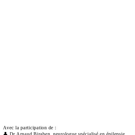
Avec la participation de :
👤 Dr Arnaud Biraben, neurologue spécialisé en épilepsie