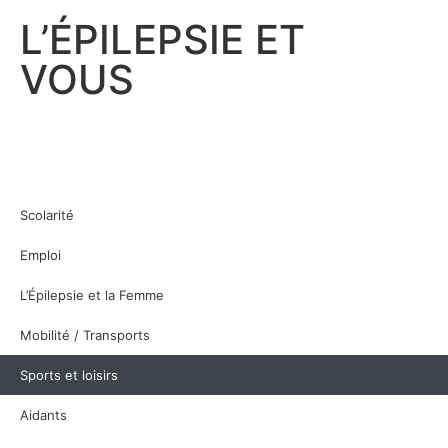
L’ÉPILEPSIE ET
MENU
VOUS
PRÈS DE CHEZ VOUS
L’ÉPILEPSIE ET VOUS
ÉPILEPSIE FRANCE
ESPACE PRESSE
Scolarité
Emploi
L’Épilepsie et la Femme
Mobilité / Transports
Sports et loisirs
Aidants