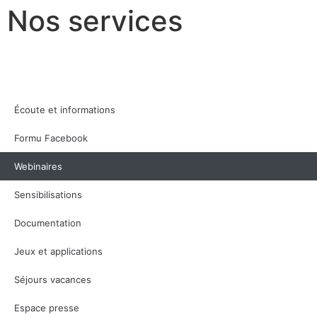
Nos services
MENU
PRÈS DE CHEZ VOUS
L’ÉPILEPSIE ET VOUS
ÉPILEPSIE FRANCE
ESPACE PRESSE
Écoute et informations
Formu Facebook
Webinaires
Sensibilisations
Documentation
Jeux et applications
Séjours vacances
Espace presse