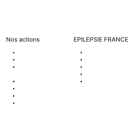
Nos actions
EPILEPSIE FRANCE
Nos actions
Qui sommes-nous ?
Agenda régional
L’équipe
Évènements
Parrain
nationaux
Partenaires
Sensibilisations
Espace presse
Webinaires
Documentation
Vacances
ns légales
Politique de confidentialité