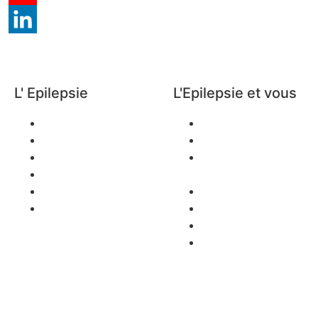
L' Epilepsie
L'Epilepsie et vous
Définition
Scolarité
Classification
Emploi
Symptômes
L’Épilepsie et la
Traitement
Femme
Handicap
s
Mobilité / Transport
Témoignages
Sports et loisirs
Aidants
Décès/Prévention
SUDEP
Mentio