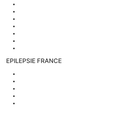
Nos actions
Agenda régional
Évènements nationaux
Sensibilisations
Webinaires
Documentation
Vacances
EPILEPSIE FRANCE
Qui sommes-nous ?
L’équipe
Parrain
Partenaires
Espace presse
Mentions légales
Politique de confidentialité