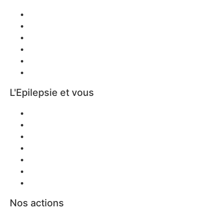
Définition
Classification
Symptômes
Traitement
Handicap
s
Témoignages
L'Epilepsie et vous
Scolarité
Emploi
L’Épilepsie et la Femme
Mobilité / Transport
Sports et loisirs
Aidants
Décès/Prévention SUDEP
Nos actions