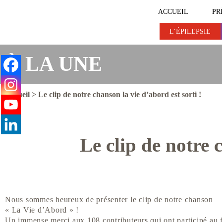
ACCUEIL
PR
L’ÉPILEPSIE
L’ÉPILEPSIE
L’ÉPILEPSIE ET VOUS
À LA UNE
Accueil
>
Le clip de notre chanson la vie d’abord est sorti !
Le clip de notre 
Nous sommes heureux de présenter le clip de notre chanson
« La Vie d’Abord » !
Un immense merci aux 108 contributeurs qui ont participé au