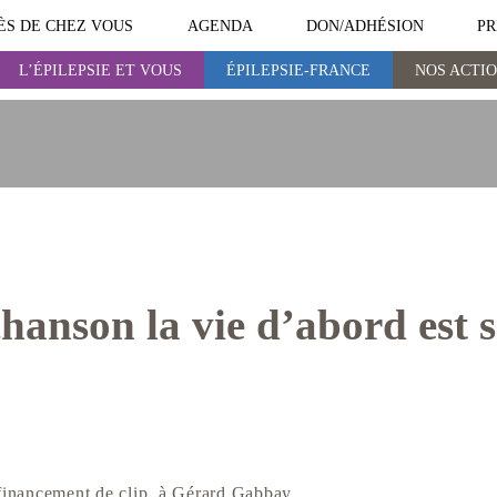
ÈS DE CHEZ VOUS
AGENDA
DON/ADHÉSION
PR
L’ÉPILEPSIE ET VOUS
ÉPILEPSIE-FRANCE
NOS ACTI
ÉPILEPSIE-FRANCE
NOS ACTIONS
chanson la vie d’abord est s
 financement de clip, à Gérard Gabbay