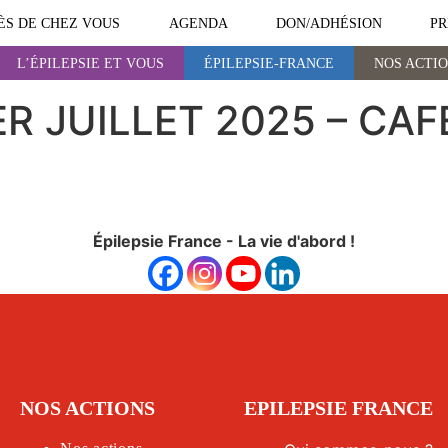
ÈS DE CHEZ VOUS
AGENDA
DON/ADHÉSION
PR
L’ÉPILEPSIE ET VOUS
ÉPILEPSIE-FRANCE
NOS ACTI
ÉPILEPSIE-FRANCE
NOS ACTIONS
 ER JUILLET 2025 – CA
Épilepsie France - La vie d'abord !
NOS ACTIONS
EPILEPSIE FRANCE