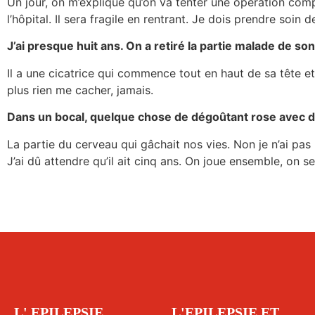
Un jour, on m’explique qu’on va tenter une opération com
l’hôpital. Il sera fragile en rentrant. Je dois prendre soin de
J’ai presque huit ans. On a retiré la partie malade de so
Il a une cicatrice qui commence tout en haut de sa tête et
plus rien me cacher, jamais.
Dans un bocal, quelque chose de dégoûtant rose avec d
La partie du cerveau qui gâchait nos vies. Non je n’ai pas
J’ai dû attendre qu’il ait cinq ans. On joue ensemble, on s
L' EPILEPSIE
L'EPILEPSIE ET