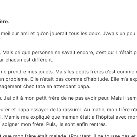
rère.
eilleur ami et qu’on jouerait tous les deux. J’avais un peu p
lui. Mais ce que personne ne savait encore, c’est qu’il n’ét
ar chacun est différent.
e me prendre mes jouets. Mais les petits frères c’est comme
 un problème. Elle n’était pas comme d’habitude. Elle m’a exp
er sagement chez tata en attendant papa.
is. J’ai dit à mon petit frère de ne pas avoir peur. Mais il se
rer et papa essayer de la rassurer. Au matin, mon frère n’av
l. Mamie m’a expliqué que maman était à l’hôpital avec mon f
soigner mon frère. Puis, ils sont enfin rentrés.
que mon frère était malade. (Pourtant, il ne tousse pas et n