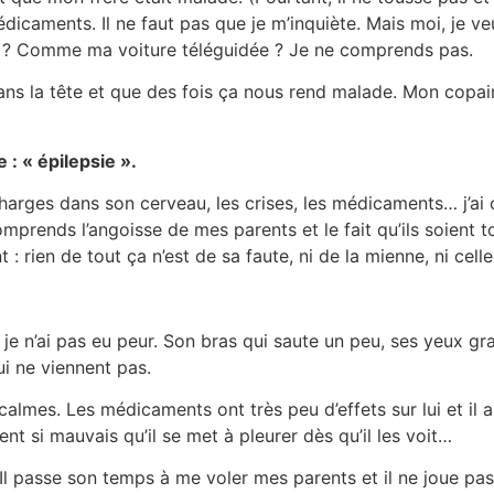
caments. Il ne faut pas que je m’inquiète. Mais moi, je veux
t ? Comme ma voiture téléguidée ? Je ne comprends pas.
 dans la tête et que des fois ça nous rend malade. Mon copai
 : « épilepsie ».
charges dans son cerveau, les crises, les médicaments… j’ai
rends l’angoisse de mes parents et le fait qu’ils soient to
: rien de tout ça n’est de sa faute, ni de la mienne, ni cell
je n’ai pas eu peur. Son bras qui saute un peu, ses yeux gr
i ne viennent pas.
almes. Les médicaments ont très peu d’effets sur lui et il a
t si mauvais qu’il se met à pleurer dès qu’il les voit…
s. Il passe son temps à me voler mes parents et il ne joue pas