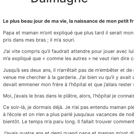
Le plus beau jour de ma vie, la naissance de mon petit f
Papa et maman m’ont expliqué que plus tard il serait mon m
pris dans mes bras ; il m’a souri.
J’ai vite compris qu’il faudrait attendre pour jouer avec 
m’a expliqué que « comme les autres » ne veut rien dire c
Jusqu’à ses deux ans, il n’arrêtait pas de m’embêter et d
venue me chercher à la garderie. J’ai bien vu qu’il y avait
devait emmener mon frère à l’hôpital et que j’allais rest
Moi, j’avais le bras dans le plâtre, alors, l’hôpital je conna
Ce soir-là, je dormais déjà. Je n’ai pas entendu maman pleu
à l’école et on n’en a plus parlé jusqu’aux vacances de noë
bientôt. Le temps m’a paru long. Il fallait trouver comment 
J’avais quatre ans et demi quand papa et maman m’ont dit 