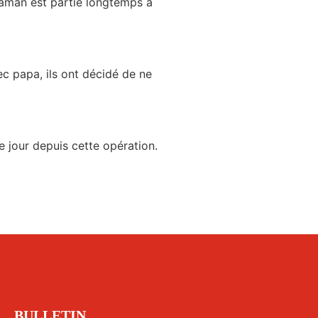
Maman est partie longtemps à
ec papa, ils ont décidé de ne
e jour depuis cette opération.
BULLETIN