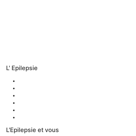
L' Epilepsie
Définition
Classification
Symptômes
Traitement
Handicap
s
Témoignages
L'Epilepsie et vous