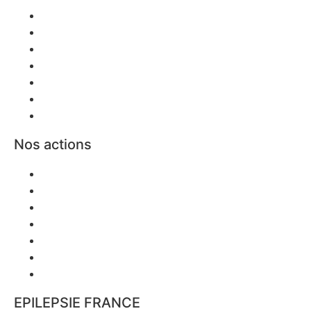
Scolarité
Emploi
L’Épilepsie et la Femme
Mobilité / Transport
Sports et loisirs
Aidants
Décès/Prévention SUDEP
Nos actions
Nos actions
Agenda régional
Évènements nationaux
Sensibilisations
Webinaires
Documentation
Vacances
EPILEPSIE FRANCE