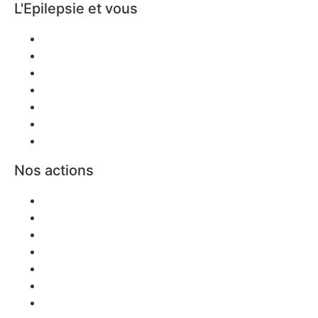
L'Epilepsie et vous
Scolarité
Emploi
L’Épilepsie et la Femme
Mobilité / Transport
Sports et loisirs
Aidants
Décès/Prévention SUDEP
Nos actions
Nos actions
Agenda régional
Évènements nationaux
Sensibilisations
Webinaires
Documentation
Vacances