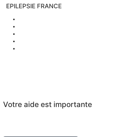
EPILEPSIE FRANCE
Qui sommes-nous ?
L’équipe
Parrain
Partenaires
Espace presse
Mentions légales
Politique de confidentialité
Votre aide est importante